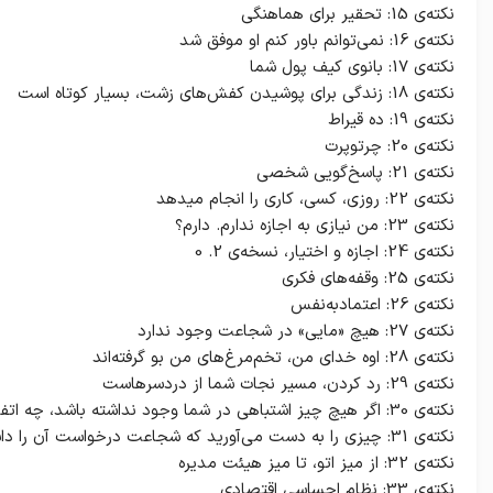
نکته‌ی 15: تحقیر برای هماهنگی
نکته‌ی 16: نمی‌توانم باور کنم او موفق شد
نکته‌ی 17: بانوی کیف پول شما
نکته‌ی 18: زندگی برای پوشیدن کفش‌های زشت، بسیار کوتاه است
نکته‌ی 19: ده قیراط
نکته‌ی 20: چرتوپرت
نکته‌ی 21: پاسخ‌گویی شخصی
نکته‌ی 22: روزی، کسی، کاری را انجام میدهد
نکته‌ی 23: من نیازی به اجازه ندارم. دارم؟
نکته‌ی 24: اجازه و اختیار، نسخه‌ی 2. 0
نکته‌ی 25: وقفه‌های فکری
نکته‌ی 26: اعتماد‌به‌نفس
نکته‌ی 27: هیچ «مایی» در شجاعت وجود ندارد
نکته‌ی 28: اوه خدای من، تخم‌مرغ‌های من بو گرفته‌اند
نکته‌ی 29: رد کردن، مسیر نجات شما از دردسرهاست
نکته‌ی 30: اگر هیچ چیز اشتباهی در شما وجود نداشته باشد، چه اتفاقی می‌افتد؟
نکته‌ی 31: چیزی را به دست می‌آورید که شجاعت درخواست آن را داشته باشید
نکته‌ی 32: از میز اتو، تا میز هیئت‌ مدیره
نکته‌ی 33: نظام احساسی اقتصادی