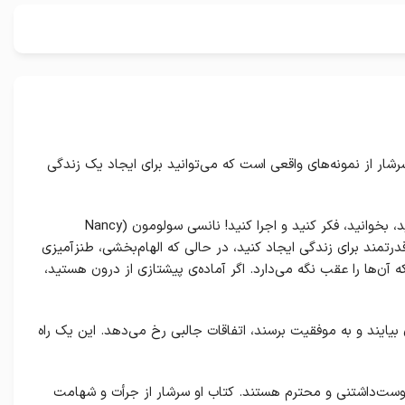
سرشار از نمونه‌های واقعی است که می‌توانید برای ایجاد یک زندگی
اگر به خودتان علاقه دارید، کتاب بانوی تاثیرگذار (Impact!: what every woman needs to know to go from invisible to invincible) را بخرید، بخوانید، فکر کنید و اجرا کنید! نانسی سولومون (Nancy
قدرتمند برای زندگی ایجاد کنید، در حالی که الهام‌بخشی، طنزآمیزی
ن‌ها را عقب نگه می‌دارد. اگر آماده‌ی پیشتازی از درون هستید،
بیایند و به موفقیت برسند، اتفاقات جالبی رخ می‌دهد. این یک راه
دوست‌داشتنی و محترم هستند. کتاب او سرشار از جرأت و شهامت