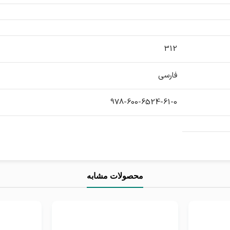
312
فارسی
978-600-6524-61-0
محصولات مشابه